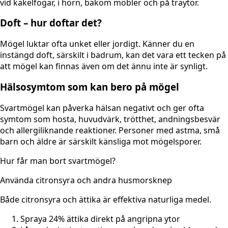
vid kakelfogar, i hörn, bakom möbler och på träytor.
Doft – hur doftar det?
Mögel luktar ofta unket eller jordigt. Känner du en
instängd doft, särskilt i badrum, kan det vara ett tecken på
att mögel kan finnas även om det ännu inte är synligt.
Hälsosymtom som kan bero på mögel
Svartmögel kan påverka hälsan negativt och ger ofta
symtom som hosta, huvudvärk, trötthet, andningsbesvär
och allergiliknande reaktioner. Personer med astma, små
barn och äldre är särskilt känsliga mot mögelsporer.
Hur får man bort svartmögel?
Använda citronsyra och andra husmorsknep
Både citronsyra och ättika är effektiva naturliga medel.
Spraya 24% ättika direkt på angripna ytor