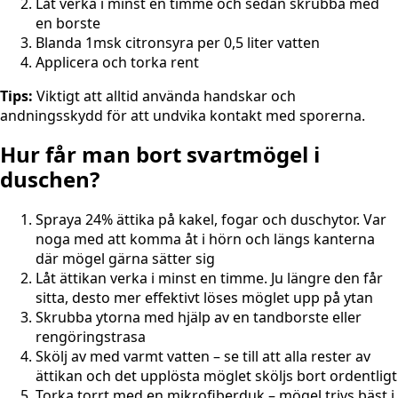
Låt verka i minst en timme och sedan skrubba med
en borste
Blanda 1msk citronsyra per 0,5 liter vatten
Applicera och torka rent
Tips:
Viktigt att alltid använda handskar och
andningsskydd för att undvika kontakt med sporerna.
Hur får man bort svartmögel i
duschen?
Spraya 24% ättika på kakel, fogar och duschytor. Var
noga med att komma åt i hörn och längs kanterna
där mögel gärna sätter sig
Låt ättikan verka i minst en timme. Ju längre den får
sitta, desto mer effektivt löses möglet upp på ytan
Skrubba ytorna med hjälp av en tandborste eller
rengöringstrasa
Skölj av med varmt vatten – se till att alla rester av
ättikan och det upplösta möglet sköljs bort ordentligt
Torka torrt med en mikrofiberduk – mögel trivs bäst i